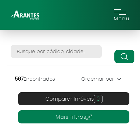
Menu
567
Encontrados
Comparar Imóveis
0
Mais filtros